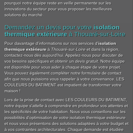
pourquoi notre équipe reste en veille permanente sur les
innovations du secteur pour vous proposer les meilleures
solutions du marché.
Demandez un devis pour votre
isolation
thermique extérieure
à Thouaré-sur-Loire
Pour davantage d'informations sur nos services d'
isolation
thermique extérieure
à
Thouaré-sur-Loire
et dans la région,
contactez-nous dès aujourd'hui. Appelez-nous pour discuter de
vos besoins spécifiques et obtenir un
devis gratuit
. Notre équipe
est disponible pour vous aider à chaque étape de votre projet.
Vous pouvez également compléter notre formulaire de contact
afin que nous puissions vous rappeler à votre convenance. LES
COULEURS DU BATIMENT est impatient de transformer votre
maison !
Lors de la prise de contact avec LES COULEURS DU BATIMENT,
notre équipe s'attelle à comprendre en profondeur vos attentes et
les spécificités de votre habitation. Nous vous conseillons sur les
possibilités d'optimisation de votre isolation thermique extérieure
et nous vous présentons des solutions adaptées à votre budget et
à vos contraintes architecturales. Chaque demande est étudiée