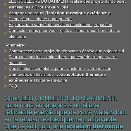
LES COULEURS DU BATIMENT réalise des projets durables et
esthétiques à Thouaré-sur-Loire
Apprenez pourquoi l'
isolation thermique extérieure
à
Thouaré-sur-Loire est une priorité
Explorez une variété de services et solutions proposées
Contactez-nous pour vos projets à Thouaré-sur-Loire et ses
alentours
Sommaire :
Commencez votre projet de rénovation écologique aujourd'hui
Pourquoi choisir l'isolation thermique extérieure pour votre
maison ?
Des solutions complètes pour transformer votre maison
Demandez un devis pour votre
isolation thermique
extérieure
à Thouaré-sur-Loire
FAQ
Chez LES COULEURS DU BATIMENT,
nous nous engageons à améliorer
l'efficacité énergétique de votre maison tout
en la rendant esthétiquement attrayante.
Que ce soit pour une
isolation thermique