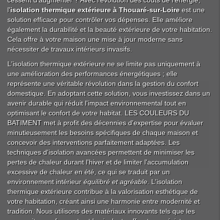
cessent d'augmenter ? Avec l'évolution des coûts de l'énergie,
l'
isolation thermique extérieure à Thouaré-sur-Loire
est une
solution efficace pour contrôler vos dépenses. Elle améliore
également la durabilité et la beauté extérieure de votre habitation.
Cela offre à votre maison une mise à jour moderne sans
nécessiter de travaux intérieurs invasifs.
L'isolation thermique extérieure ne se limite pas uniquement à
une amélioration des performances énergétiques ; elle
représente une véritable révolution dans la gestion du confort
domestique. En adoptant cette solution, vous investissez dans un
avenir durable qui réduit l'impact environnemental tout en
optimisant le confort de votre habitat. LES COULEURS DU
BATIMENT met à profit des décennies d'expertise pour évaluer
minutieusement les besoins spécifiques de chaque maison et
concevoir des interventions parfaitement adaptées. Les
techniques d'isolation avancées permettent de minimiser les
pertes de chaleur durant l'hiver et de limiter l'accumulation
excessive de chaleur en été, ce qui se traduit par un
environnement intérieur
équilibré et agréable
. L'isolation
thermique extérieure contribue à la valorisation esthétique de
votre habitation, créant ainsi une harmonie entre modernité et
tradition. Nous utilisons des matériaux innovants tels que les