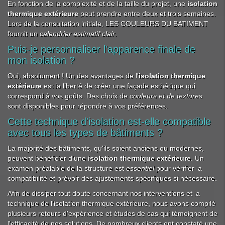
En fonction de la complexité et de la taille du projet, une
isolation
thermique extérieure
peut prendre entre deux et trois semaines.
Lors de la consultation initiale, LES COULEURS DU BATIMENT
fournit un
calendrier estimatif clair
.
Puis-je personnaliser l'apparence finale de
mon isolation ?
Oui, absolument ! Un des avantages de l'
isolation thermique
extérieure
est la liberté de créer une façade esthétique qui
correspond à vos goûts. Des choix de
couleurs et de textures
sont disponibles pour répondre à vos préférences.
Cette technique d'isolation est-elle compatible
avec tous les types de bâtiments ?
La majorité des bâtiments, qu'ils soient anciens ou modernes,
peuvent bénéficier d'une
isolation thermique extérieure
. Un
examen préalable de la structure est
essentiel
pour vérifier la
compatibilité et prévoir des ajustements spécifiques si nécessaire.
Afin de dissiper tout doute concernant nos interventions et la
technique de l'isolation thermique extérieure, nous avons compilé
plusieurs retours d'expérience et études de cas qui témoignent de
l'efficacité de nos solutions. De nombreux clients ont constaté une