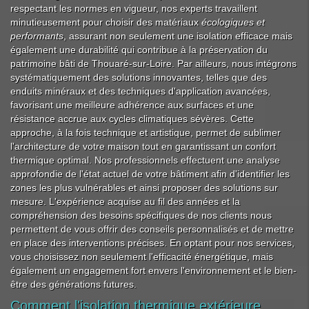
respectant les normes en vigueur, nos experts travaillent
minutieusement pour choisir des matériaux
écologiques et
performants
, assurant non seulement une isolation efficace mais
également une durabilité qui contribue à la préservation du
patrimoine bâti de Thouaré-sur-Loire. Par ailleurs, nous intégrons
systématiquement des solutions innovantes, telles que des
enduits minéraux et des techniques d'application avancées,
favorisant une meilleure adhérence aux surfaces et une
résistance accrue aux cycles climatiques sévères. Cette
approche, à la fois technique et artistique, permet de sublimer
l'architecture de votre maison tout en garantissant un confort
thermique optimal. Nos professionnels effectuent une analyse
approfondie de l'état actuel de votre bâtiment afin d'identifier les
zones les plus vulnérables et ainsi proposer des solutions sur
mesure. L'expérience acquise au fil des années et la
compréhension des besoins spécifiques de nos clients nous
permettent de vous offrir des conseils personnalisés et de mettre
en place des interventions précises. En optant pour nos services,
vous choisissez non seulement l'efficacité énergétique, mais
également un engagement fort envers l'environnement et le bien-
être des générations futures.
Comment l'isolation thermique extérieure