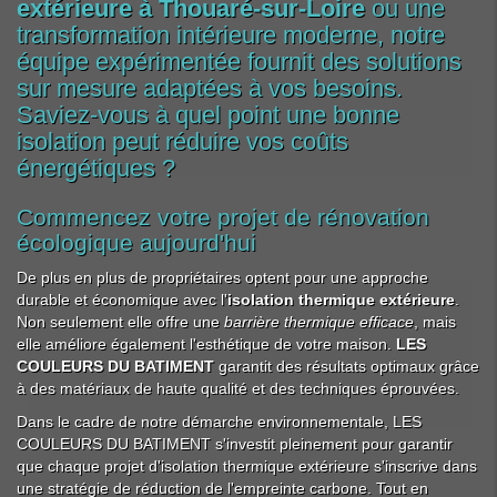
extérieure à Thouaré-sur-Loire
ou une
transformation intérieure moderne, notre
équipe expérimentée fournit des solutions
sur mesure adaptées à vos besoins.
Saviez-vous à quel point une bonne
isolation peut réduire vos coûts
énergétiques ?
Commencez votre projet de rénovation
écologique aujourd'hui
De plus en plus de propriétaires optent pour une approche
durable et économique avec l'
isolation thermique extérieure
.
Non seulement elle offre une
barrière thermique efficace
, mais
elle améliore également l'esthétique de votre maison.
LES
COULEURS DU BATIMENT
garantit des résultats optimaux grâce
à des matériaux de haute qualité et des techniques éprouvées.
Dans le cadre de notre démarche environnementale, LES
COULEURS DU BATIMENT s'investit pleinement pour garantir
que chaque projet d'isolation thermique extérieure s'inscrive dans
une stratégie de réduction de l'empreinte carbone. Tout en