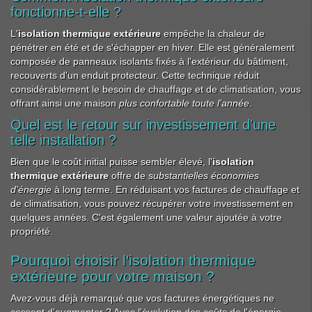
fonctionne-t-elle ?
L'
isolation thermique extérieure
empêche la chaleur de
pénétrer en été et de s'échapper en hiver. Elle est généralement
composée de panneaux isolants fixés à l'extérieur du bâtiment,
recouverts d'un enduit protecteur. Cette technique réduit
considérablement le besoin de chauffage et de climatisation, vous
offrant ainsi une maison
plus confortable toute l'année
.
Quel est le retour sur investissement d'une
telle installation ?
Bien que le coût initial puisse sembler élevé, l'
isolation
thermique extérieure
offre de
substantielles économies
d'énergie
à long terme. En réduisant vos factures de chauffage et
de climatisation, vous pouvez récupérer votre investissement en
quelques années. C'est également une valeur ajoutée à votre
propriété.
Pourquoi choisir l'isolation thermique
extérieure pour votre maison ?
Avez-vous déjà remarqué que vos factures énergétiques ne