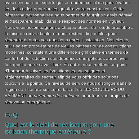
avec soin par nos experts qui se rendent sur place pour évaluer
les défis et les opportunités qu'offre votre construction. Cette
démarche personnalisée nous permet de fournir un devis
détaillé
et transparent
, établi dans le respect des normes en vigueur.
Nous vous accompagnons à chaque étape, de l'étude préalable à
la mise en œuvre finale, et nous restons disponibles pour
répondre à toutes vos questions après l'installation. Nos clients,
qu'ils soient propriétaires de vieilles bâtisses ou de constructions
modernes, constatent une différence significative en termes de
confort et de réduction des dépenses énergétiques après avoir
fait appel à notre savoir-faire. En outre, nous mettons un point
d'honneur à suivre les évolutions technologiques et
réglementaires du secteur afin de vous offrir des solutions
toujours à la pointe. Ce niveau de service nous distingue dans la
région de Thouaré-sur-Loire, faisant de LES COULEURS DU
BATIMENT un
partenaire de confiance
pour tous vos projets de
rénovation énergétique.
FAQ
Quel est le délai de réalisation pour une
isolation thermique extérieure ?